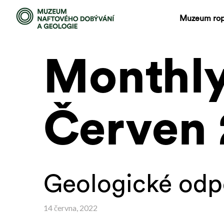
Muzeum ro
Monthly
Červen 
Geologické odp
14 června, 2022